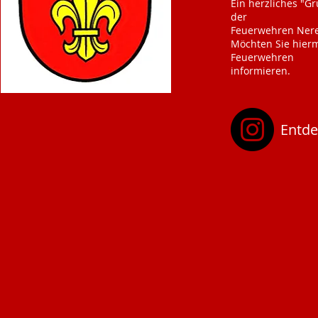
Ein herzliches "G
der
Feuerwehren Nere
Möchten Sie hierm
Feuerwehren
informieren.
Entde